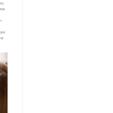
ans
amie
un
oire
une