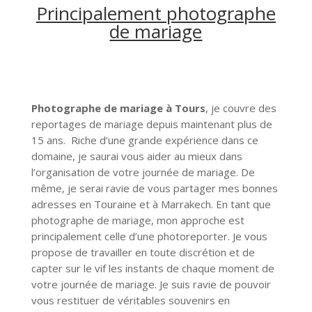
Principalement photographe
de mariage
Photographe de mariage à Tours
, je couvre des
reportages de mariage depuis maintenant plus de
15 ans. Riche d’une grande expérience dans ce
domaine, je saurai vous aider au mieux dans
l’organisation de votre journée de mariage. De
même, je serai ravie de vous partager mes bonnes
adresses en Touraine et à Marrakech. En tant que
photographe de mariage, mon approche est
principalement celle d’une photoreporter. Je vous
propose de travailler en toute discrétion et de
capter sur le vif les instants de chaque moment de
votre journée de mariage. Je suis ravie de pouvoir
vous restituer de véritables souvenirs en