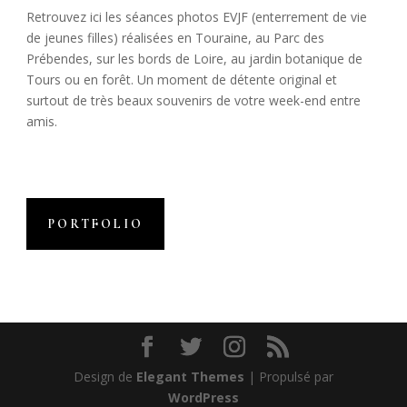
Retrouvez ici les séances photos EVJF (enterrement de vie
de jeunes filles) réalisées en Touraine, au Parc des
Prébendes, sur les bords de Loire, au jardin botanique de
Tours ou en forêt. Un moment de détente original et
surtout de très beaux souvenirs de votre week-end entre
amis.
PORTFOLIO
Design de
Elegant Themes
| Propulsé par
WordPress