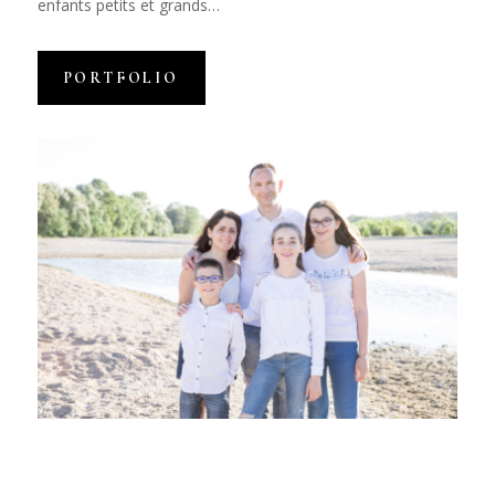
enfants petits et grands…
PORTFOLIO